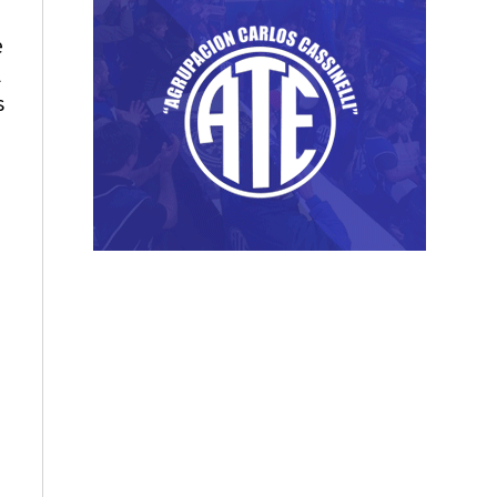
e
l
s