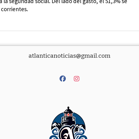
 la seguridad social. Del lado del gasto, el 51,3% se
 corrientes.
atlanticanoticias@gmail.com