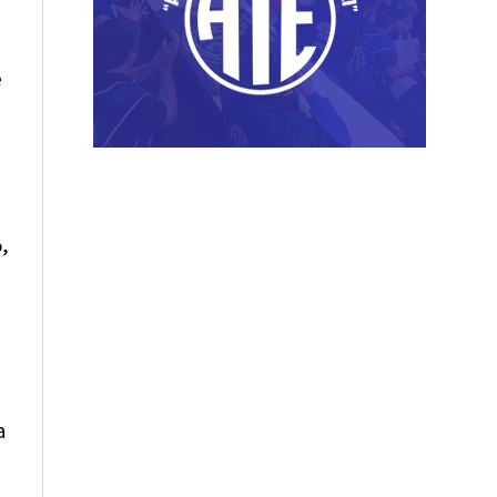
e
,
a